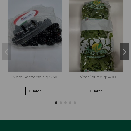
More Sant'orsola gr 250
Spinaci buste gr 400
Guarda
Guarda