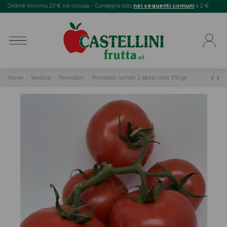
Ordine minimo 20 € iva inclusa. - Consegna solo
nei seguenti comuni
a 2 €.
Home
Verdura
Pomodori
Pomodori ramati 2 pezzi circa 350 gr