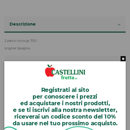
Descrizione
2 pezzi circa gr 350
origine Spagna
Dettagli del prodotto
Reviews (0)
Registrati
al sito
per
conoscere
i prezzi
ed
acquistare
i nostri prodotti,
e se ti iscrivi alla nostra newsletter,
riceverai un codice sconto del 10%
I clienti che hanno acquistato questo prodotto hanno
comprato anche:
da usare nel tuo prossimo acquisto.