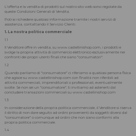
L'offerta e la vendita di prodotti sul nostro sito web sono regolate da
queste Condizioni Generali di Vendita.
Potrai richiedere qualsiasi informazione tramite i nostri servizi di
assistenza, contattando il Servizio Clienti.
1. La nostra politica commerciale
1.1
Il Venditore offre in vendita, su www.castellinishop.com, i prodotti e
svolge la propria attività di commercio elettronico esclusivamente nei
confronti dei propri utenti finali che siano "consumatori".
1.2
Quando parliamo di "consumatore" ci riferiamo a qualsiasi persona fisica
che agisce su www.castellinishop.com con finalità non riferibili ad
attività commerciali, imprenditoriali o professionali, eventualmente
svolte. Se non sei un "consumatore", ti invitiamo ad astenerti dal
concludere transazioni commerciali su www.castellinishop.com
1.3
In considerazione della propria politica commerciale, il Venditore si riserva
il diritto di non dare seguito ad ordini provenienti da soggetti diversi dal
"consumatore" o comunque ad ordini che non siano conformi alla
propria politica commerciale.
1.4