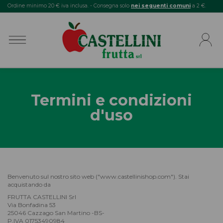
Ordine minimo 20 € iva inclusa. - Consegna solo
nei seguenti comuni
a 2 €.
Termini e condizioni
d'uso
Benvenuto sul nostro sito web ("www.castellinishop.com"). Stai
acquistando da
FRUTTA CASTELLINI Srl
Via Bonfadina 53
25046 Cazzago San Martino -BS-
P.IVA 01753490984