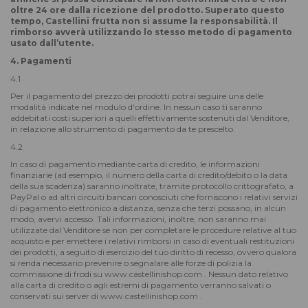
oltre 24 ore dalla ricezione del prodotto. Superato questo
tempo, Castellini frutta non si assume la responsabilità. Il
rimborso avverà utilizzando lo stesso metodo di pagamento
usato dall’utente.
4. Pagamenti
4.1
Per il pagamento del prezzo dei prodotti potrai seguire una delle
modalità indicate nel modulo d'ordine. In nessun caso ti saranno
addebitati costi superiori a quelli effettivamente sostenuti dal Venditore,
in relazione allo strumento di pagamento da te prescelto.
4.2
In caso di pagamento mediante carta di credito, le informazioni
finanziarie (ad esempio, il numero della carta di credito/debito o la data
della sua scadenza) saranno inoltrate, tramite protocollo crittografato, a
PayPal o ad altri circuiti bancari conosciuti che forniscono i relativi servizi
di pagamento elettronico a distanza, senza che terzi possano, in alcun
modo, avervi accesso. Tali informazioni, inoltre, non saranno mai
utilizzate dal Venditore se non per completare le procedure relative al tuo
acquisto e per emettere i relativi rimborsi in caso di eventuali restituzioni
dei prodotti, a seguito di esercizio del tuo diritto di recesso, ovvero qualora
si renda necessario prevenire o segnalare alle forze di polizia la
commissione di frodi su www.castellinishop.com . Nessun dato relativo
alla carta di credito o agli estremi di pagamento verranno salvati o
conservati sui server di www.castellinishop.com .