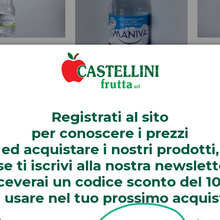
va naturale 1,5
Acqua maniva frizzante cl
Acqu
litri
50
Registrati
al sito
Guarda
Guarda
per
conoscere
i prezzi
ed
acquistare
i nostri prodotti,
se ti iscrivi alla nostra newslett
iceverai un codice sconto del 1
 usare nel tuo prossimo acquis