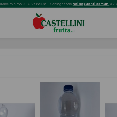
rdine minimo 20 € iva inclusa. - Consegna solo
nei seguenti comuni
a 2 