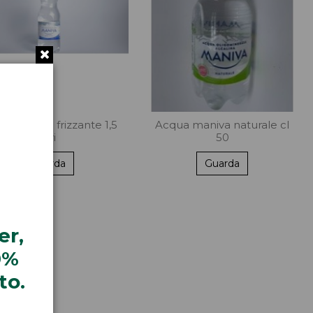
a maniva frizzante 1,5
Acqua maniva naturale cl
litri
50
Guarda
Guarda
er,
0%
to.