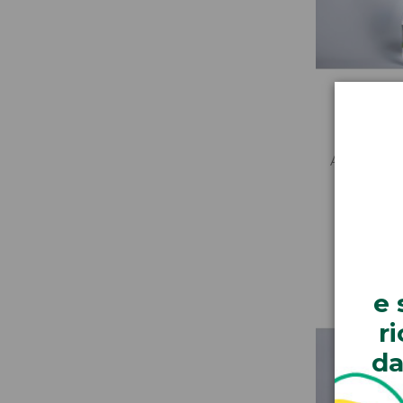
Acqua mani
e 
r
da