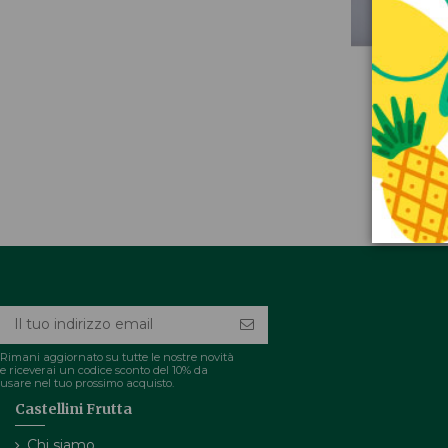
Acqua 
friz
Rimani aggiornato su tutte le nostre novità
e riceverai un codice sconto del 10% da
usare nel tuo prossimo acquisto.
Castellini Frutta
Chi siamo