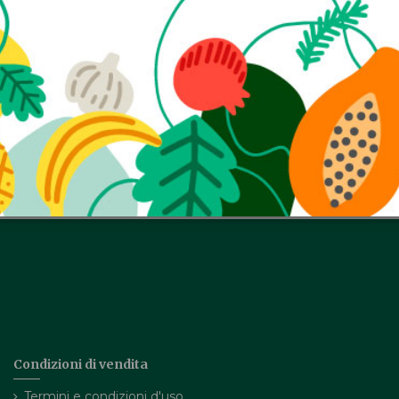
maniva legg.
zante l 150
Guarda
Condizioni di vendita
Termini e condizioni d'uso