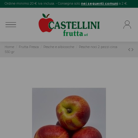
Ordine minimo 20 € iva inclusa. - Consegna solo
nei seguenti comuni
a 2 €.
Home
Frutta Fresca
Pesche e albicocche
Pesche noci 2 pezzi circa
550 gr