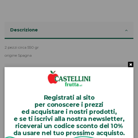
Descrizione
2 pezzi circa 550 gr
origine Spagna
Dettagli del prodotto
Reviews (0)
Registrati
al sito
per
conoscere
i prezzi
ed
acquistare
i nostri prodotti,
e se ti iscrivi alla nostra newsletter,
riceverai un codice sconto del 10%
I clienti che hanno acquistato questo prodotto hanno
da usare nel tuo prossimo acquisto.
comprato anche: