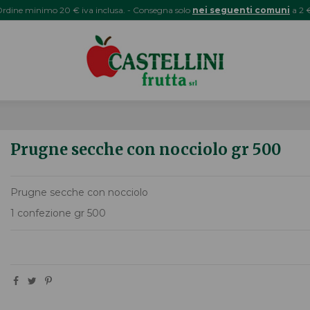
rdine minimo 20 € iva inclusa. - Consegna solo
nei seguenti comuni
a 2 
Prugne secche con nocciolo gr 500
Prugne secche con nocciolo
1 confezione gr 500