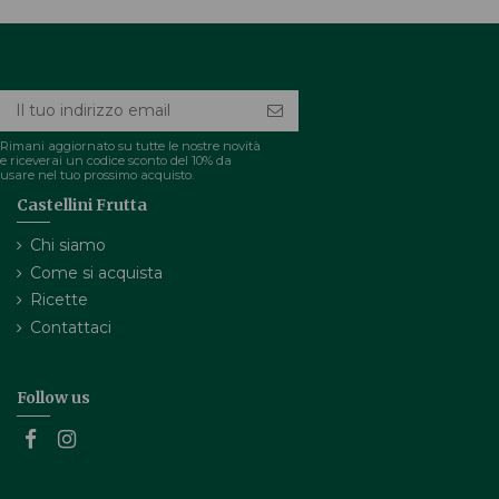
Rimani aggiornato su tutte le nostre novità
e riceverai un codice sconto del 10% da
usare nel tuo prossimo acquisto.
Castellini Frutta
Chi siamo
Come si acquista
Ricette
Contattaci
Follow us