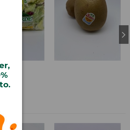
er,
0%
to.