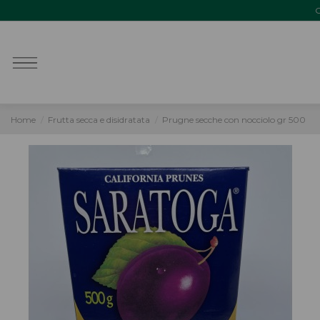
O
Home
Frutta secca e disidratata
Prugne secche con nocciolo gr 500