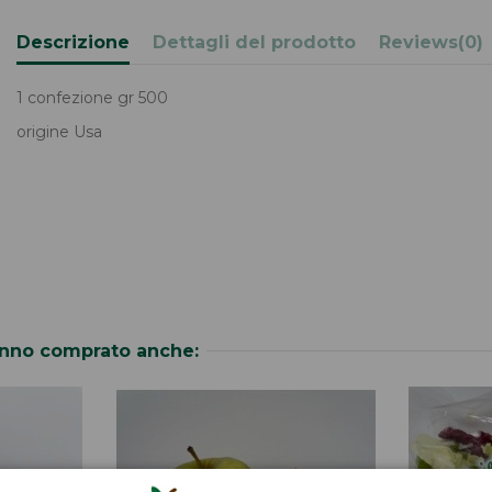
Descrizione
Dettagli del prodotto
Reviews
(0)
1 confezione gr 500
origine Usa
hanno comprato anche: